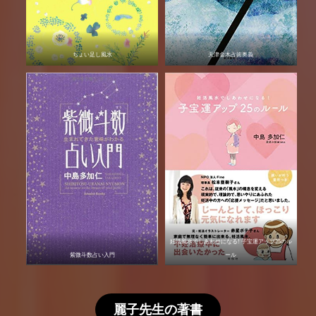
ちょい足し風水
天津金木占術奥義
妊活風水でしあわせになる! 子宝運アップ25のル
紫微斗数占い入門
ール
麗子先生の著書