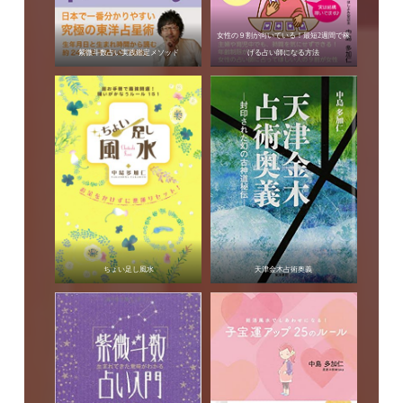
女性の９割が向いている！最短2週間で稼
紫微斗数占い実践鑑定メソッド
げる占い師になる方法
ちょい足し風水
天津金木占術奥義