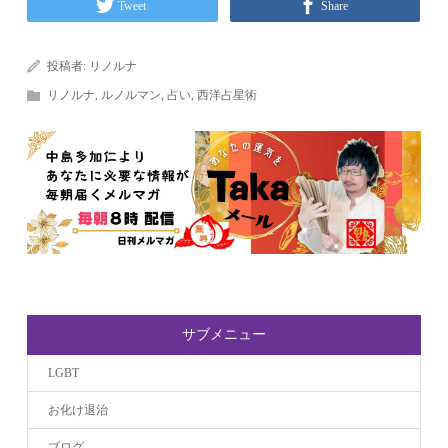
Tweet
Share
投稿者:
リノルナ
リノルナ
,
ルノルマン
,
占い
,
西洋占星術
サブメニュー
LGBT
お化け退治
ブログ