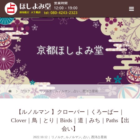
京都ほしよみ堂
ブログ
リノルナ
,
ルノルマン
,
占い
,
西洋占星術
【ルノルマン 】クローバー｜くろーばー｜
Clover｜鳥｜とり｜Birds｜道｜みち｜Paths【出
会い】
2022.10.12
リノルナ
,
ルノルマン
,
占い
,
西洋占星術