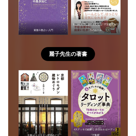
妊活風水でしあわせになる! 子宝運アップ
紫微斗数占い入門
25のルール
麗子先生の著書
4大デッキで紐解く タロット リーディン
京都 レトロモダン建物めぐり
グ事典