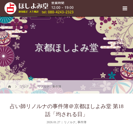
京都ほしよみ堂
ブログ
リノルナ
,
事件簿
占い師リノルナの事件簿＠京都ほしよみ堂 第18
話「均される日」
2026.01.27
リノルナ
,
事件簿