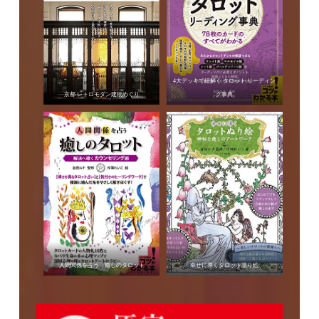
4大デッキで紐解く タロット リーディン
京都 レトロモダン建物めぐり
グ事典
人間関係を占う 癒しのタロット
幸せに導くタロット塗り絵