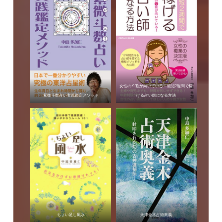
女性の９割が向いている！最短2週間で稼
紫微斗数占い実践鑑定メソッド
げる占い師になる方法
ちょい足し風水
天津金木占術奥義