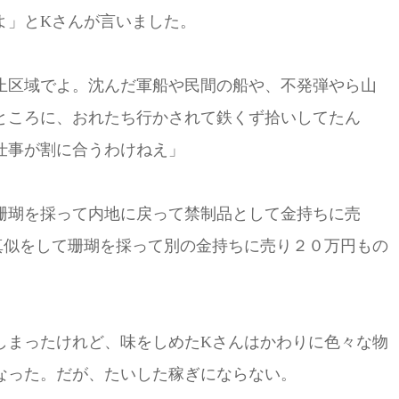
よ」とKさんが言いました。
止区域でよ。沈んだ軍船や民間の船や、不発弾やら山
ところに、おれたち行かされて鉄くず拾いしてたん
仕事が割に合うわけねえ」
珊瑚を採って内地に戻って禁制品として金持ちに売
真似をして珊瑚を採って別の金持ちに売り２０万円もの
しまったけれど、味をしめたKさんはかわりに色々な物
なった。だが、たいした稼ぎにならない。