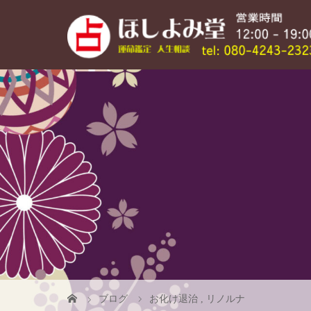
ブログ
お化け退治
,
リノルナ