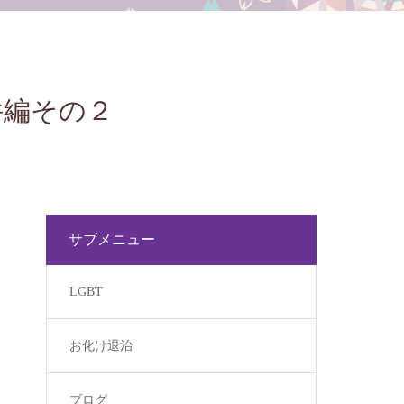
件編その２
サブメニュー
LGBT
お化け退治
ブログ