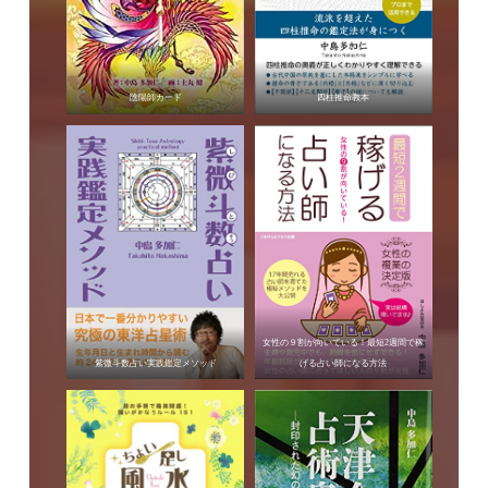
陰陽師カード
四柱推命教本
女性の９割が向いている！最短2週間で稼
紫微斗数占い実践鑑定メソッド
げる占い師になる方法