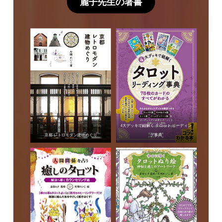
麗子先生の著書
4大デッキで紐解く タロット リーディン
京都 レトロモダン建物めぐり
グ事典