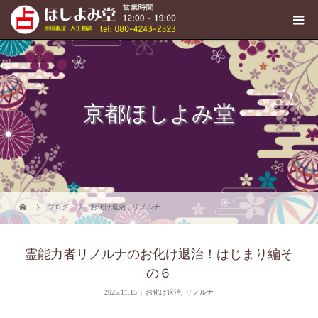
京都ほしよみ堂
ブログ
お化け退治
,
リノルナ
霊能力者リノルナのお化け退治！はじまり編そ
の６
2025.11.15
お化け退治
,
リノルナ