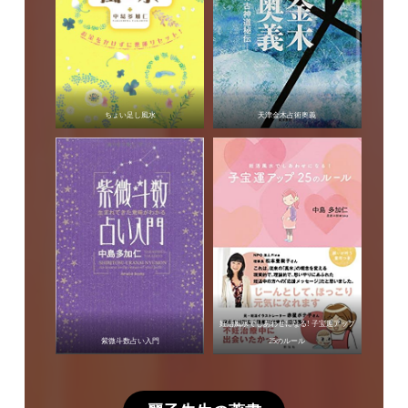
ちょい足し風水
天津金木占術奥義
妊活風水でしあわせになる! 子宝運アップ
紫微斗数占い入門
25のルール