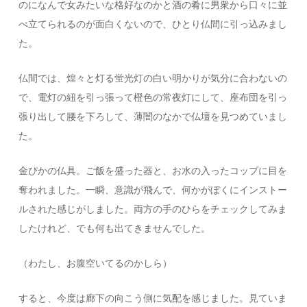
のになんで女みたいな格好なのかと酒の肴に男衆から口々に並
べ立てられるのが面白くないので、ひとり仏間に引っ込みまし
た。
仏間では、煌々と灯る蛍光灯の白い明かりが気分に合わないの
で、電灯の紐を引っ張って橙色の常夜灯にして、座布団を引っ
張り出して腰を下ろして、薄闇のなかで仏壇を見つめていまし
た。
金ぴかの仏具。ご飯を盛った器と、お水の入ったコップに目を
奪われました。一瞬、意識が飛んで、何かがぼくにインストー
ルされた感じがしました。両方の手のひらをチェックしてみま
したけれど、でも何も出てきませんでした。
（わたし、お腹空いてるのかしら）
すると、今度は廊下の向こう側に気配を感じました。見ていま