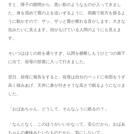
すと、障子の隙間から、黒い影のようなものが入ってきまし
た。身を屈めて畳の上を這いずるように、両腕で前方を探るよ
うに動かすので、ザッ、ザッと畳が擦れる音がします。大きな
虫みたいに見えます。頭がもげている人間のようにも見えま
す。
そいつはぼくの前を通りすぎ、仏間を横断しもうひとつの廊下
に出て、祖母の部屋に入って行きました。
翌日、祖母に報告をすると、祖母は自分のベッドに布団をうず
高く積みあげ、天井に鼻が付きそうな高さで眠るようになりま
した。
「おばあちゃん。どうして、そんなふうに眠るの？」
「なんとなく、このほうがいいかなって。安心だから。おばあ
ちゃんの趣味みたいなものだから、気にしないで」