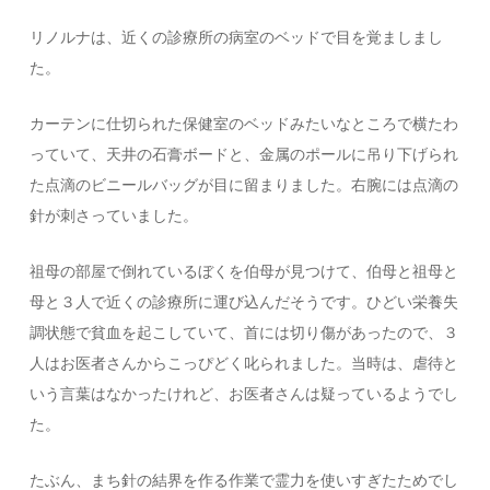
リノルナは、近くの診療所の病室のベッドで目を覚ましまし
た。
カーテンに仕切られた保健室のベッドみたいなところで横たわ
っていて、天井の石膏ボードと、金属のポールに吊り下げられ
た点滴のビニールバッグが目に留まりました。右腕には点滴の
針が刺さっていました。
祖母の部屋で倒れているぼくを伯母が見つけて、伯母と祖母と
母と３人で近くの診療所に運び込んだそうです。ひどい栄養失
調状態で貧血を起こしていて、首には切り傷があったので、３
人はお医者さんからこっぴどく叱られました。当時は、虐待と
いう言葉はなかったけれど、お医者さんは疑っているようでし
た。
たぶん、まち針の結界を作る作業で霊力を使いすぎたためでし