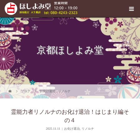
京都ほしよみ堂
ブログ
お化け退治
,
リノルナ
霊能力者リノルナのお化け退治！はじまり編そ
の４
2025.11.11
お化け退治
,
リノルナ