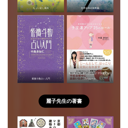
ちょい足し風水
天津金木占術奥義
妊活風水でしあわせになる! 子宝運アップ
紫微斗数占い入門
25のルール
麗子先生の著書