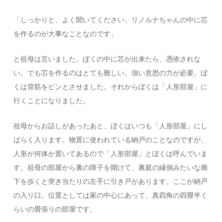
「しっかりと、よく聞いてください。リノルナちゃんの中に芯
を作るのが大事なことなのです」
と祖母は言いました。ぼくの中に芯が出来たら、憑依されな
い。でも芯を作るのはとても難しい。強い意思の力が必要。ぼ
くは背筋をピンとさせました。それからぼくは「人形部屋」に
行くことになりました。
祖母からお話しがあったあと、ぼくはいつも「人形部屋」にし
ばらく入ります。物置に使われている納戸のことなのですが、
人形が何体か置いてあるので「人形部屋」とぼくは呼んでいま
す。祖母の部屋から裏の障子を開けて、裏庭の縁側みたいな廊
下を歩くと突き当たりの左手に引き戸があります。ここが納戸
の入り口。位置としては家の中心にあって、真四角の四畳半く
らいの畳張りの部屋です。