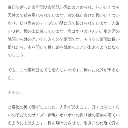
麻紐で縛った古新聞や古雑誌が隅にまとめられ、箱がいくつも
天井まで積み重ねられています。背の低い古びた棚がいくつか
あり、折り畳みのテーブルが壁に立て掛けられています。人形
が３体、棚の上に載っています。窓はありませんが、引き戸の
隙間から外の光が少し入るので薄闇です。もう少し薄闇に目が
慣れたら、本を開いて挿し絵を眺めることが出来るようになる
でしょう。
でも、この部屋はとても恐ろしいのです。怖いお化けが出るか
ら。
カチン。
と部屋の奥で音がしました。人影が見えます。ぼくと同じくら
いの子どものサイズ。赤黒いボロボロの振り袖の着物を着てい
るようにも見えます。目を爛々とさせて、引き戸の付近で身を