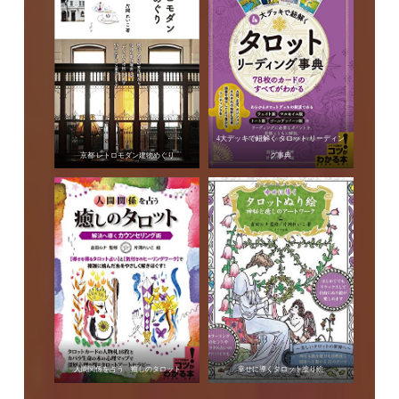
4大デッキで紐解く タロット リーディン
京都 レトロモダン建物めぐり
グ事典
人間関係を占う 癒しのタロット
幸せに導くタロット塗り絵