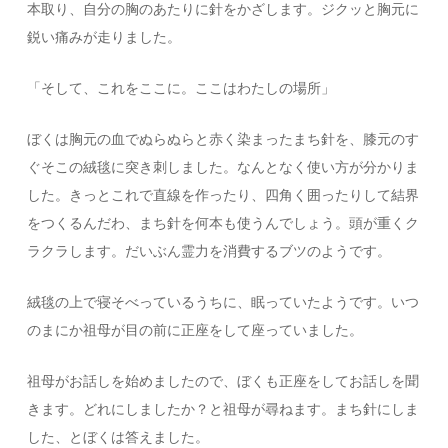
本取り、自分の胸のあたりに針をかざします。ジクッと胸元に
鋭い痛みが走りました。
「そして、これをここに。ここはわたしの場所」
ぼくは胸元の血でぬらぬらと赤く染まったまち針を、膝元のす
ぐそこの絨毯に突き刺しました。なんとなく使い方が分かりま
した。きっとこれで直線を作ったり、四角く囲ったりして結界
をつくるんだわ、まち針を何本も使うんでしょう。頭が重くク
ラクラします。だいぶん霊力を消費するブツのようです。
絨毯の上で寝そべっているうちに、眠っていたようです。いつ
のまにか祖母が目の前に正座をして座っていました。
祖母がお話しを始めましたので、ぼくも正座をしてお話しを聞
きます。どれにしましたか？と祖母が尋ねます。まち針にしま
した、とぼくは答えました。