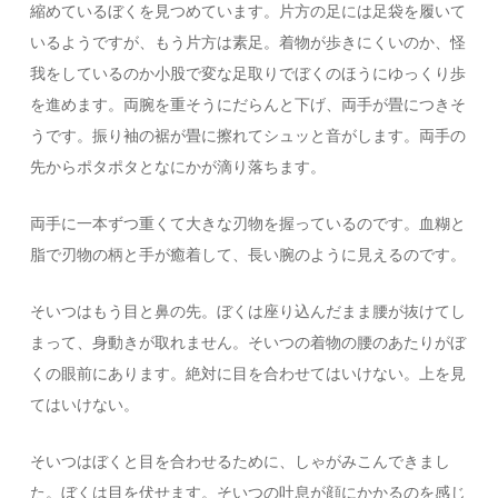
縮めているぼくを見つめています。片方の足には足袋を履いて
いるようですが、もう片方は素足。着物が歩きにくいのか、怪
我をしているのか小股で変な足取りでぼくのほうにゆっくり歩
を進めます。両腕を重そうにだらんと下げ、両手が畳につきそ
うです。振り袖の裾が畳に擦れてシュッと音がします。両手の
先からポタポタとなにかが滴り落ちます。
両手に一本ずつ重くて大きな刃物を握っているのです。血糊と
脂で刃物の柄と手が癒着して、長い腕のように見えるのです。
そいつはもう目と鼻の先。ぼくは座り込んだまま腰が抜けてし
まって、身動きが取れません。そいつの着物の腰のあたりがぼ
くの眼前にあります。絶対に目を合わせてはいけない。上を見
てはいけない。
そいつはぼくと目を合わせるために、しゃがみこんできまし
た。ぼくは目を伏せます。そいつの吐息が顔にかかるのを感じ