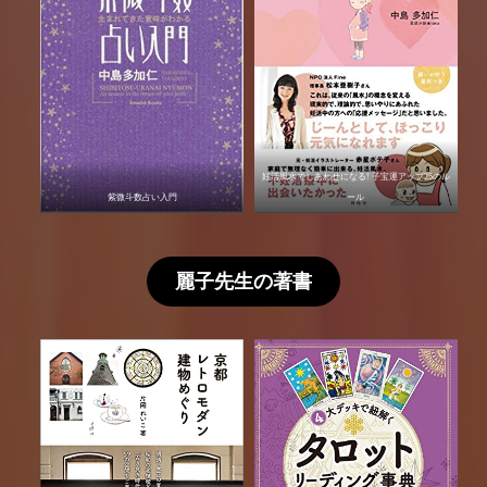
妊活風水でしあわせになる! 子宝運アップ25のル
紫微斗数占い入門
ール
麗子先生の著書