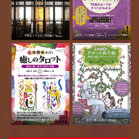
京都 レトロモダン建物めぐり
4大デッキで紐解く タロット リーディング事典
人間関係を占う 癒しのタロット
幸せに導くタロット塗り絵