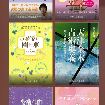
女性の９割が向いている！最短2週間で稼げる占
紫微斗数占い実践鑑定メソッド
い師になる方法
ちょい足し風水
天津金木占術奥義