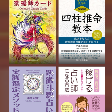
陰陽師カード
四柱推命教本