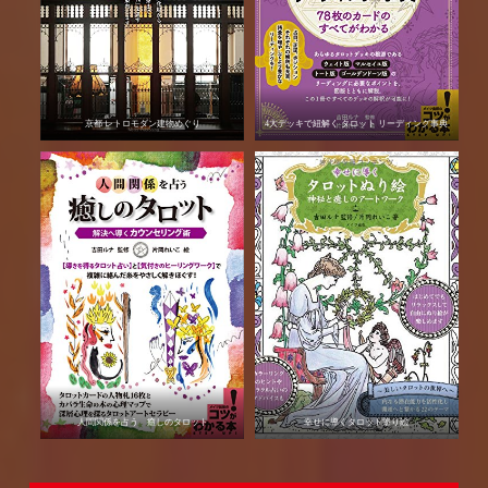
京都 レトロモダン建物めぐり
4大デッキで紐解く タロット リーディング事典
人間関係を占う 癒しのタロット
幸せに導くタロット塗り絵