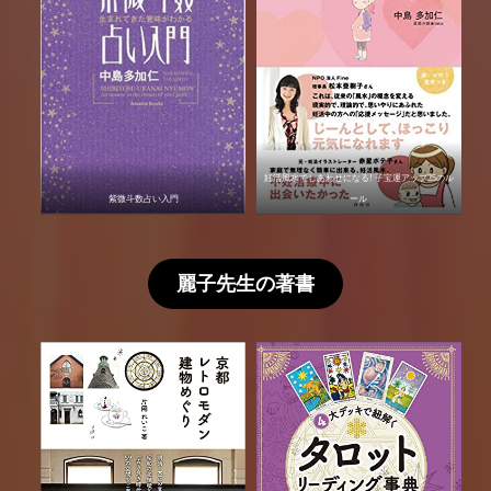
妊活風水でしあわせになる! 子宝運アップ25のル
紫微斗数占い入門
ール
麗子先生の著書