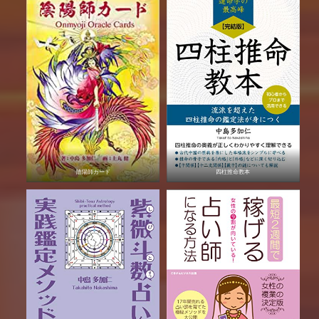
陰陽師カード
四柱推命教本