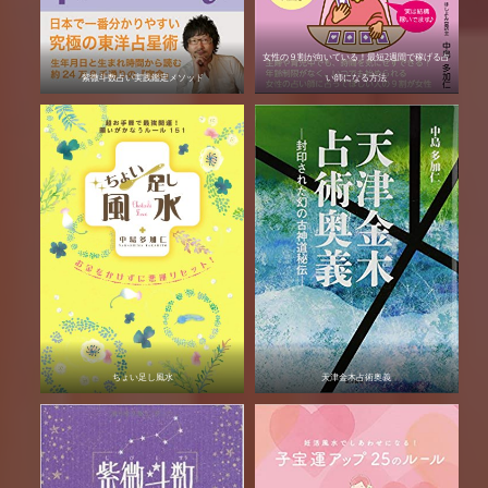
女性の９割が向いている！最短2週間で稼げる占
紫微斗数占い実践鑑定メソッド
い師になる方法
ちょい足し風水
天津金木占術奥義