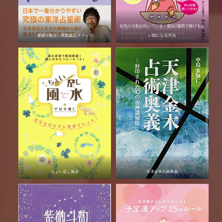
女性の９割が向いている！最短2週間で稼げる占
紫微斗数占い実践鑑定メソッド
い師になる方法
ちょい足し風水
天津金木占術奥義