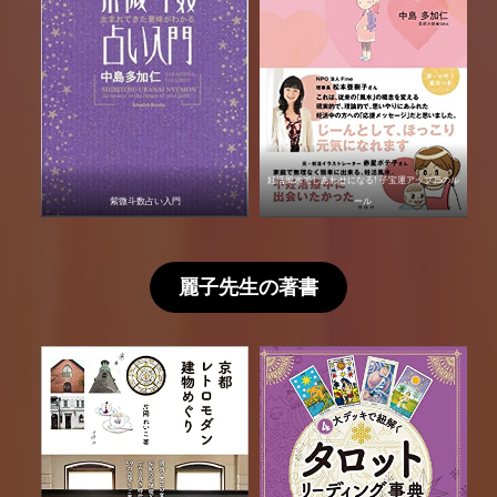
妊活風水でしあわせになる! 子宝運アップ25のル
紫微斗数占い入門
ール
麗子先生の著書