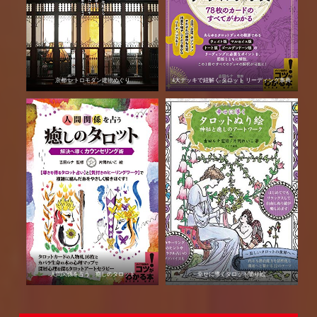
京都 レトロモダン建物めぐり
4大デッキで紐解く タロット リーディング事典
人間関係を占う 癒しのタロット
幸せに導くタロット塗り絵