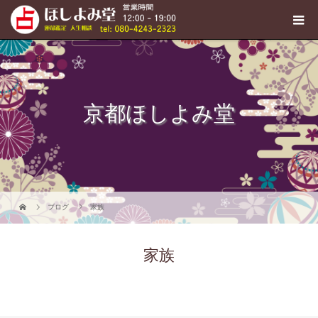
京都ほしよみ堂
ブログ
家族
家族