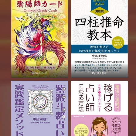
陰陽師カード
四柱推命教本