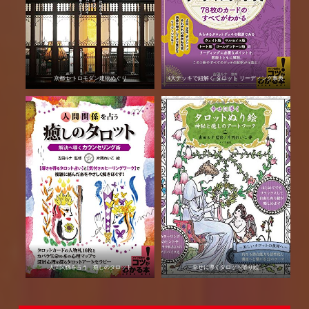
京都 レトロモダン建物めぐり
4大デッキで紐解く タロット リーディング事典
人間関係を占う 癒しのタロット
幸せに導くタロット塗り絵