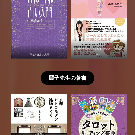
妊活風水でしあわせになる! 子宝運アップ25のル
紫微斗数占い入門
ール
麗子先生の著書