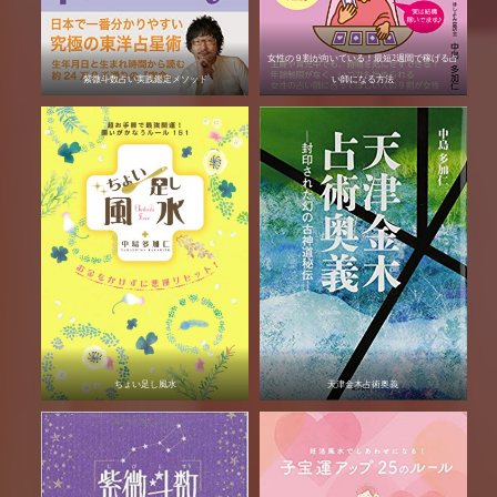
女性の９割が向いている！最短2週間で稼げる占
紫微斗数占い実践鑑定メソッド
い師になる方法
ちょい足し風水
天津金木占術奥義