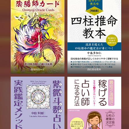
陰陽師カード
四柱推命教本