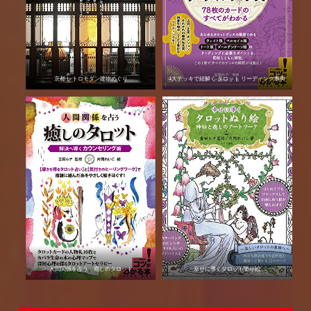
京都 レトロモダン建物めぐり
4大デッキで紐解く タロット リーディング事典
人間関係を占う 癒しのタロット
幸せに導くタロット塗り絵