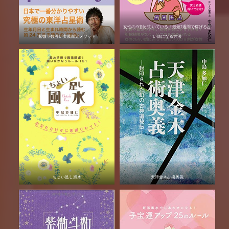
女性の９割が向いている！最短2週間で稼げる占
紫微斗数占い実践鑑定メソッド
い師になる方法
ちょい足し風水
天津金木占術奥義