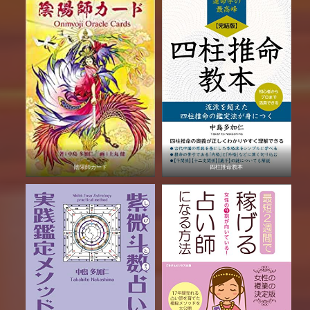
陰陽師カード
四柱推命教本