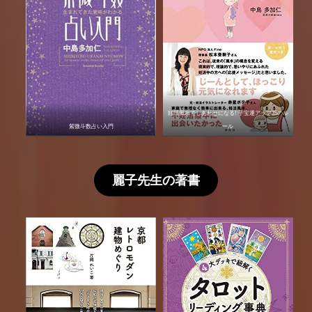
妊活風水でしあわせになる! 子宝運アップ25のル
紫微斗数占い入門
ール
麗子先生の著書