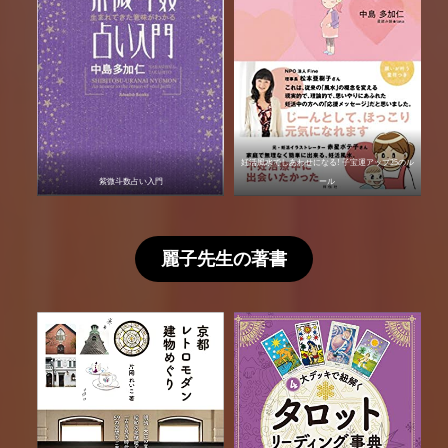
妊活風水でしあわせになる! 子宝運アップ25のル
紫微斗数占い入門
ール
麗子先生の著書