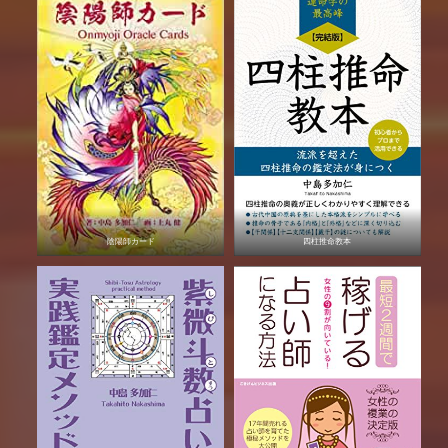
陰陽師カード
四柱推命教本