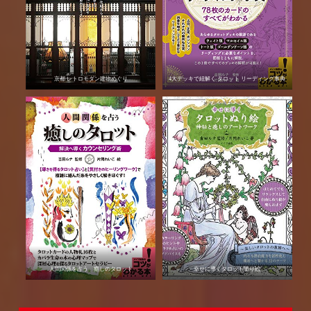
京都 レトロモダン建物めぐり
4大デッキで紐解く タロット リーディング事典
人間関係を占う 癒しのタロット
幸せに導くタロット塗り絵