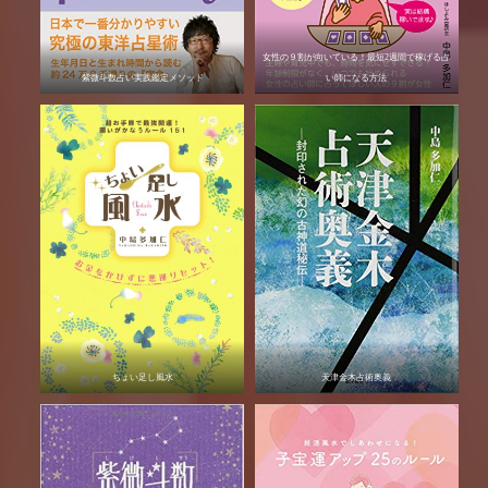
女性の９割が向いている！最短2週間で稼げる占
紫微斗数占い実践鑑定メソッド
い師になる方法
ちょい足し風水
天津金木占術奥義