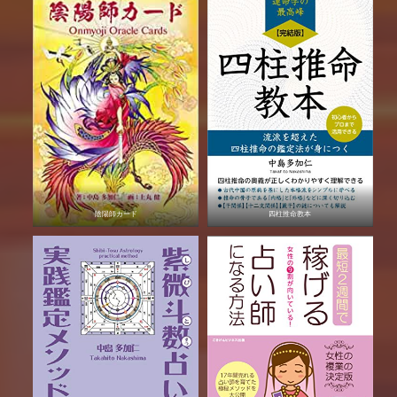
陰陽師カード
四柱推命教本