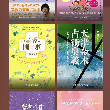
女性の９割が向いている！最短2週間で稼げる占
紫微斗数占い実践鑑定メソッド
い師になる方法
ちょい足し風水
天津金木占術奥義