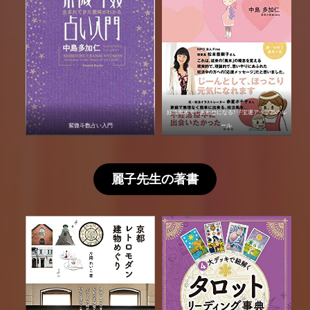
妊活風水でしあわせになる! 子宝運アップ25のル
紫微斗数占い入門
ール
麗子先生の著書