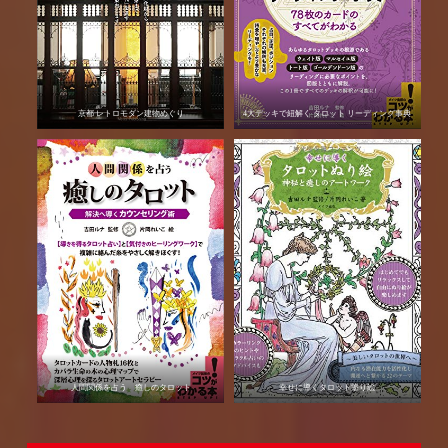
京都 レトロモダン建物めぐり
4大デッキで紐解く タロット リーディング事典
人間関係を占う 癒しのタロット
幸せに導くタロット塗り絵