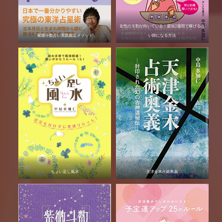
女性の９割が向いている！最短2週間で稼げる占
紫微斗数占い実践鑑定メソッド
い師になる方法
ちょい足し風水
天津金木占術奥義