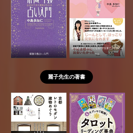
妊活風水でしあわせになる! 子宝運アップ25のル
紫微斗数占い入門
ール
麗子先生の著書