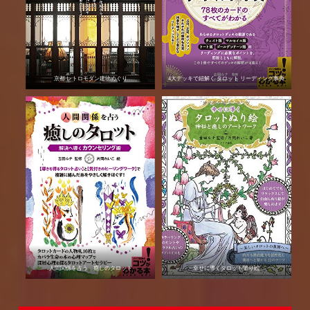
京都 レトロモダン建物めぐり
4大デッキで紐解く タロット リーディング事典
人間関係を占う 癒しのタロット
幸せに導くタロット塗り絵