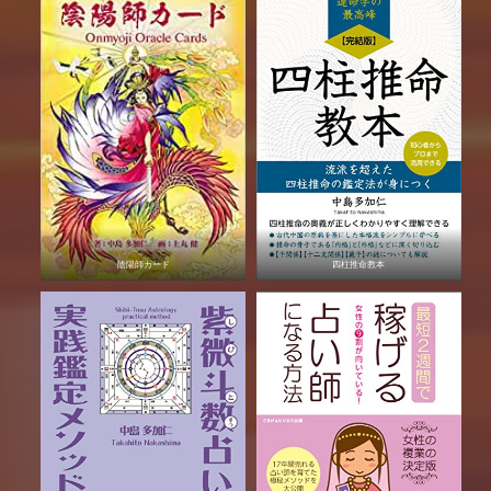
陰陽師カード
四柱推命教本