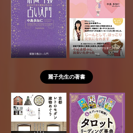
妊活風水でしあわせになる! 子宝運アップ25のル
紫微斗数占い入門
ール
麗子先生の著書