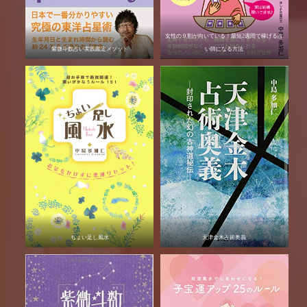
女性の９割が向いている！最短2週間で稼げる占
紫微斗数占い実践鑑定メソッド
い師になる方法
ちょい足し風水
天津金木占術奥義