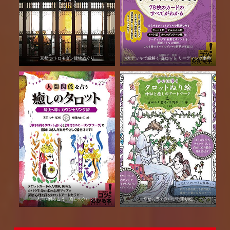
京都 レトロモダン建物めぐり
4大デッキで紐解く タロット リーディング事典
人間関係を占う 癒しのタロット
幸せに導くタロット塗り絵