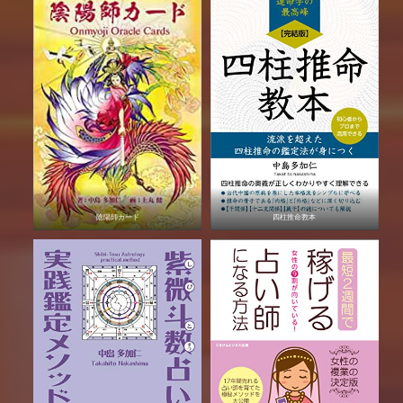
陰陽師カード
四柱推命教本