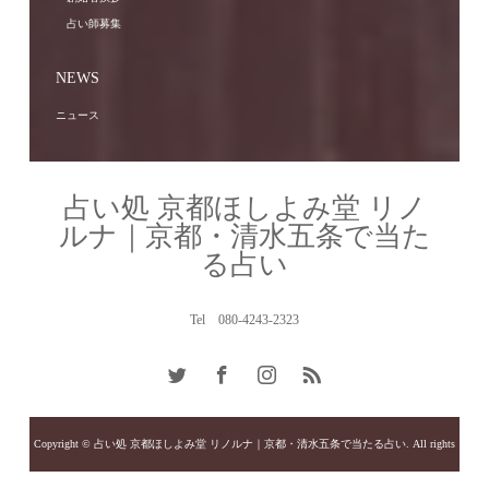
占い師募集
NEWS
ニュース
占い処 京都ほしよみ堂 リノ
ルナ｜京都・清水五条で当た
る占い
Tel 080-4243-2323
Copyright © 占い処 京都ほしよみ堂 リノルナ｜京都・清水五条で当たる占い. All rights