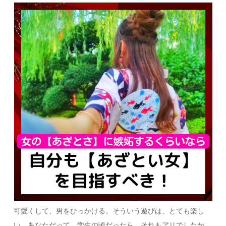
可愛くして、男をひっかける。そういう遊びは、とても楽し
い。あなただって、学生の頃だったら、それもアリでしたか