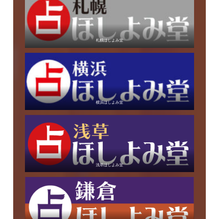
札幌ほしよみ堂
横浜ほしよみ堂
浅草ほしよみ堂