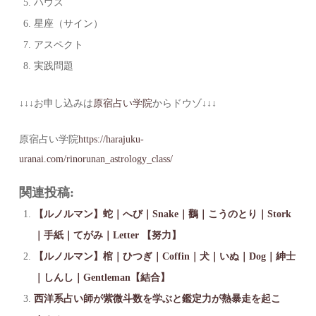
ハウス
星座（サイン）
アスペクト
実践問題
↓↓↓お申し込みは
原宿占い学院
からドウゾ↓↓↓
原宿占い学院
https://harajuku-
uranai.com/rinorunan_astrology_class/
関連投稿:
【ルノルマン】蛇｜へび｜Snake｜鸛｜こうのとり｜Stork
｜手紙｜てがみ｜Letter 【努力】
【ルノルマン】棺｜ひつぎ｜Coffin｜犬｜いぬ｜Dog｜紳士
｜しんし｜Gentleman【結合】
西洋系占い師が紫微斗数を学ぶと鑑定力が熱暴走を起こ