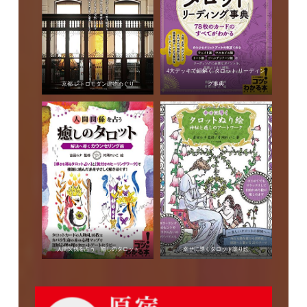
4大デッキで紐解く タロット リーディン
京都 レトロモダン建物めぐり
グ事典
人間関係を占う 癒しのタロット
幸せに導くタロット塗り絵