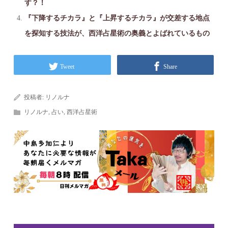
す？！
『下降するチカラ』と『上昇するチカラ』が交差する地点
を探知する技法が、西洋占星術の奥義とよばれているもの
Tweet
Share
投稿者:
リノルナ
リノルナ
,
占い
,
西洋占星術