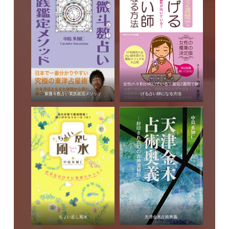
女性の９割が向いている！最短2週間で稼
紫微斗数占い実践鑑定メソッド
げる占い師になる方法
ちょい足し風水
天津金木占術奥義