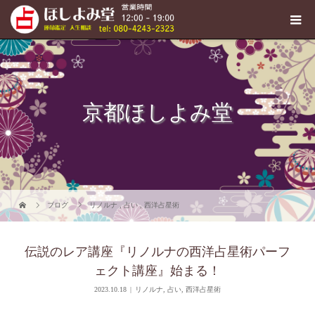
京都ほしよみ堂
ブログ
リノルナ
,
占い
,
西洋占星術
伝説のレア講座『リノルナの西洋占星術パーフ
ェクト講座』始まる！
2023.10.18
リノルナ
,
占い
,
西洋占星術