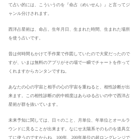
て占い的には、こういうのを『命占（めいせん）』と言ってジ
ャンル分けされます。
西洋占星術は、命占。生年月日、生まれた時間、生まれた場所
を使う占いです。
昔は何時間もかけて手作業で作図していたので大変だったので
すが、いまは無料のアプリがその場で一瞬でチャートを作って
くれますからカンタンですね。
あなたの心の宇宙と相手の心の宇宙を重ねると、相性診断が出
来ます。この相性診断の的中精度はあらゆる占いの中で西洋占
星術が群を抜いています。
未来予知に関しては、日々のこと、月単位、年単位とオールラ
ウンドに見ることが出来ます。なにせ太陽系そのものを道具立
てに使うのですからね、100年、200年単位の超ロングレンジで