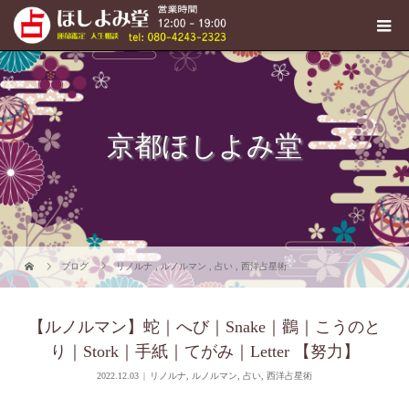
京都ほしよみ堂
ブログ
リノルナ
,
ルノルマン
,
占い
,
西洋占星術
【ルノルマン】蛇｜へび｜Snake｜鸛｜こうのと
り｜Stork｜手紙｜てがみ｜Letter 【努力】
2022.12.03
リノルナ
,
ルノルマン
,
占い
,
西洋占星術