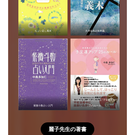
ちょい足し風水
天津金木占術奥義
妊活風水でしあわせになる! 子宝運アップ
紫微斗数占い入門
25のルール
麗子先生の著書