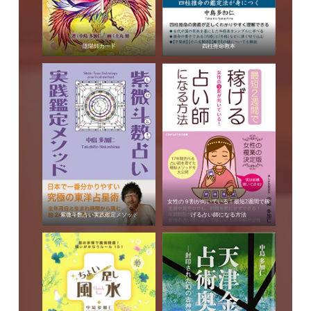
陰陽師カード
四柱推命教本
女性の９割が向いている！最短2週間で稼
紫微斗数占い実践鑑定メソッド
げる占い師になる方法