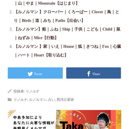
｜山｜やま｜Mountain【はじまり】
【ルノルマン 】クローバー｜くろーばー｜Clover｜鳥｜と
り｜Birds｜道｜みち｜Paths【出会い】
【ルノルマン】船｜ふね｜Ship｜子供｜こども｜Child｜鼠
｜ねずみ｜Mice【行動】
【ルノルマン 】家｜いえ｜House｜狐｜きつね｜Fox｜心臓
｜ハート｜Heart【取り込む】
Tweet
Share
投稿者:
リノルナ
リノルナ
,
ルノルマン
,
占い
,
西洋占星術